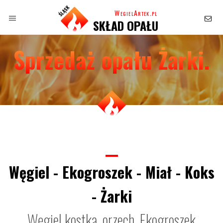
WegielArtek.pl
SKŁAD OPAŁU
Sprzedaż opału Żarki.
Węgiel - Ekogroszek - Miał - Koks
- Żarki
Węgiel kostka, orzech, Ekogroszek