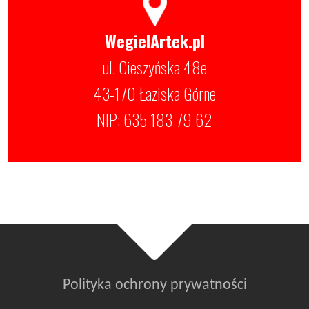
WegielArtek.pl
ul. Cieszyńska 48e
43-170 Łaziska Górne
NIP: 635 183 79 62
Polityka ochrony prywatności