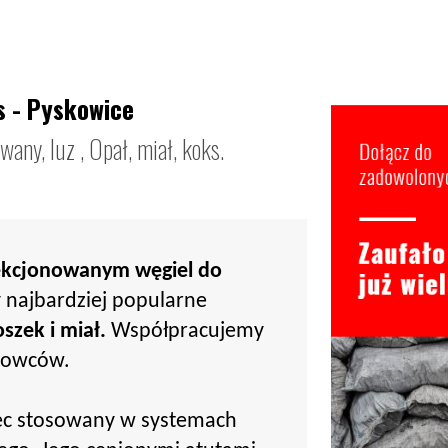
s - Pyskowice
any, luz , Opał, miał, koks.
ekcjonowanym węgiel do
najbardziej popularne
szek i miał.
Współpracujemy
urowców.
ec stosowany w systemach