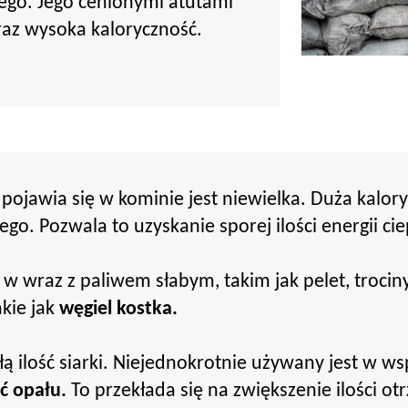
ego. Jego cenionymi atutami
oraz wysoka kaloryczność.
a pojawia się w kominie jest niewielka. Duża kalo
o. Pozwala to uzyskanie sporej ilości energii cie
ę w wraz z paliwem słabym, takim jak pelet, troc
kie jak
węgiel kostka.
łą ilość siarki. Niejednokrotnie używany jest w w
ć opału.
To przekłada się na zwiększenie ilości otr