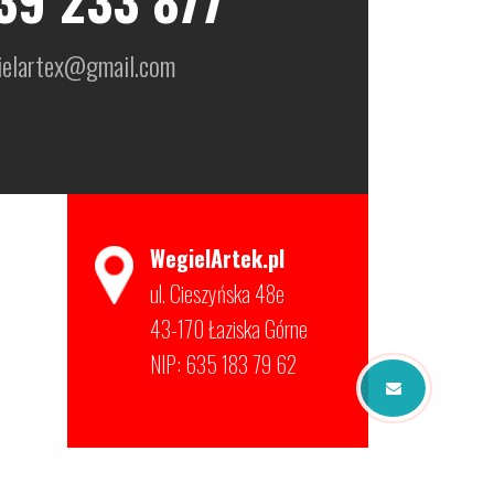
ielartex@gmail.com
WegielArtek.pl
ul. Cieszyńska 48e
43-170 Łaziska Górne
NIP: 635 183 79 62