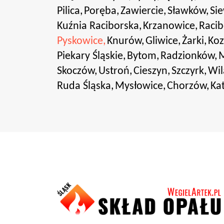
Pilica,
Poręba,
Zawiercie,
Sławków,
Sie
Kuźnia Raciborska,
Krzanowice,
Racib
Pyskowice,
Knurów,
Gliwice,
Żarki,
Koz
Piekary Śląskie,
Bytom,
Radzionków,
M
Skoczów,
Ustroń,
Cieszyn,
Szczyrk,
Wil
Ruda Śląska,
Mysłowice,
Chorzów,
Ka