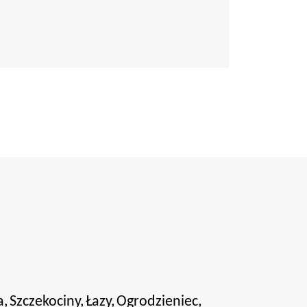
a,
Szczekociny,
Łazy,
Ogrodzieniec,