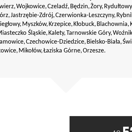
wierz,
Wojkowice,
Czeladź,
Będzin,
Żory,
Rydułtowy
órz,
Jastrzębie-Zdrój,
Czerwionka-Leszczyny,
Rybni
iegłowy,
Myszków,
Krzepice,
Kłobuck,
Blachownia,
iasteczko Śląskie,
Kalety,
Tarnowskie Góry,
Woźnik
amowice,
Czechowice-Dziedzice,
Bielsko-Biała,
Świ
towice,
Mikołów,
Łaziska Górne,
Orzesze.
5