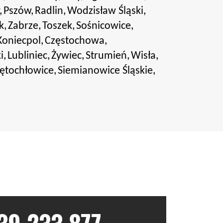
,
Pszów,
Radlin,
Wodzisław Śląski,
k,
Zabrze,
Toszek,
Sośnicowice,
Koniecpol,
Częstochowa,
i,
Lubliniec,
Żywiec,
Strumień,
Wisła,
ętochłowice,
Siemianowice Śląskie,
39 233 877