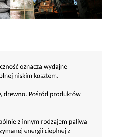
ryczność oznacza wydajne
plnej niskim kosztem.
iny, drewno. Pośród produktów
spólnie z innym rodzajem paliwa
zymanej energii cieplnej z