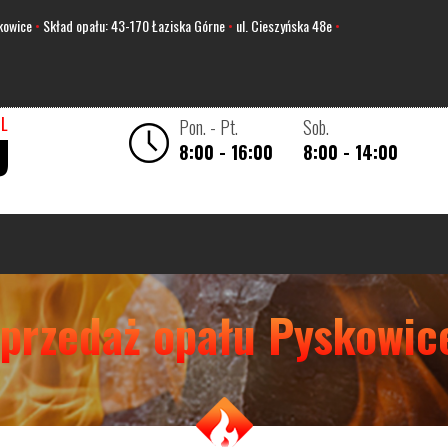
kowice
•
Skład opału: 43-170 Łaziska Górne
•
ul. Cieszyńska 48e
•
l
U
8:00 - 16:00
8:00 - 14:00
przedaż opału Pyskowic