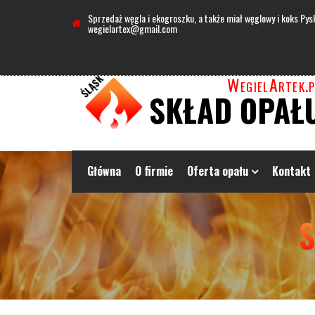
Sprzedaż węgla i ekogroszku, a także miał węglowy i koks Pys
wegielartex@gmail.com
WegielArtek.p
SKŁAD OPAŁ
Główna
O firmie
Oferta opału
Kontakt
S