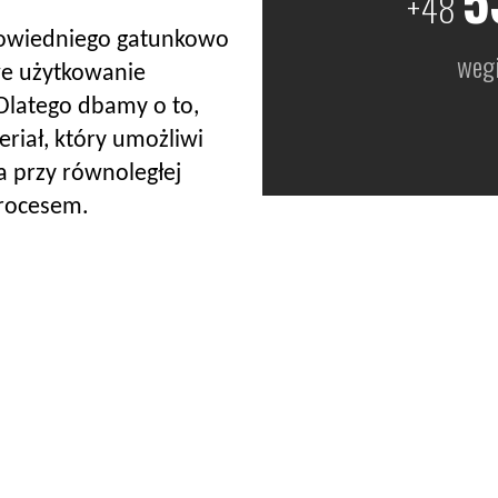
+48
powiedniego gatunkowo
weg
we użytkowanie
 Dlatego dbamy o to,
eriał, który umożliwi
a przy równoległej
procesem.