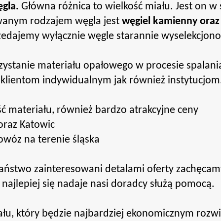
gla.
Główna różnica to wielkość miału. Jest on w
wanym rodzajem węgla jest
węgiel kamienny oraz
rzedajemy wyłącznie węgle starannie wyselekcjon
stanie materiału opałowego w procesie spalania 
klientom indywidualnym jak również instytucjom
ć materiału, również bardzo atrakcyjne ceny
 oraz Katowic
owóz na terenie śląska
Państwo zainteresowani detalami oferty zachęcam
 najlepiej się nadaje nasi doradcy służą pomocą.
łu, który będzie najbardziej ekonomicznym rozwi