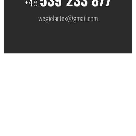
+48
wegielartex@gmail.com