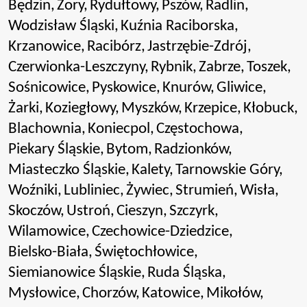
Będzin,
Żory,
Rydułtowy,
Pszów,
Radlin,
Wodzisław Śląski,
Kuźnia Raciborska,
Krzanowice,
Racibórz,
Jastrzębie-Zdrój,
Czerwionka-Leszczyny,
Rybnik,
Zabrze,
Toszek,
Sośnicowice,
Pyskowice,
Knurów,
Gliwice,
Żarki,
Koziegłowy,
Myszków,
Krzepice,
Kłobuck,
Blachownia,
Koniecpol,
Częstochowa,
Piekary Śląskie,
Bytom,
Radzionków,
Miasteczko Śląskie,
Kalety,
Tarnowskie Góry,
Woźniki,
Lubliniec,
Żywiec,
Strumień,
Wisła,
Skoczów,
Ustroń,
Cieszyn,
Szczyrk,
Wilamowice,
Czechowice-Dziedzice,
Bielsko-Biała,
Świętochłowice,
Siemianowice Śląskie,
Ruda Śląska,
Mysłowice,
Chorzów,
Katowice,
Mikołów,