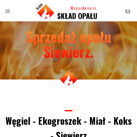
WegielArtek.pl
SKŁAD OPAŁU
Sprzedaż opału
Siewierz.
Węgiel - Ekogroszek - Miał - Koks
- Siewierz