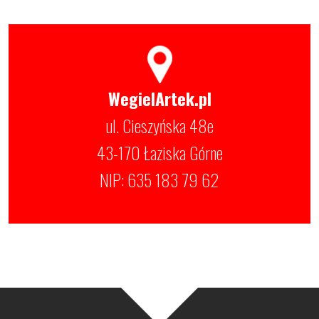
WegielArtek.pl
ul. Cieszyńska 48e
43-170 Łaziska Górne
NIP: 635 183 79 62