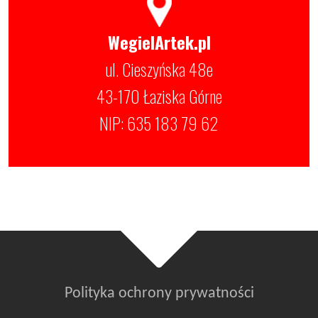
WegielArtek.pl
ul. Cieszyńska 48e
43-170 Łaziska Górne
NIP: 635 183 79 62
Polityka ochrony prywatności