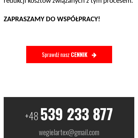
redukcji kosztów związanych z tym procesem.
ZAPRASZAMY DO WSPÓŁPRACY!
Sprawdź nasz
CENNIK
539 233 877
+48
wegielartex@gmail.com