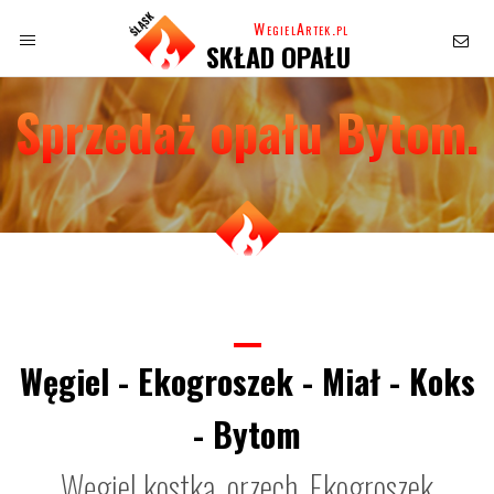
WegielArtek.pl
SKŁAD OPAŁU
Sprzedaż opału Bytom.
Węgiel - Ekogroszek - Miał - Koks
- Bytom
Węgiel kostka, orzech, Ekogroszek