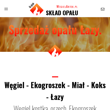
WegielArtek.pl
SKŁAD OPAŁU
Sprzedaż opału Łazy.
Węgiel - Ekogroszek - Miał - Koks
- Łazy
Węgiel kostka, orzech, Ekogroszek